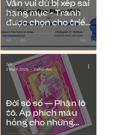
Vẫn vui dù bị xếp sai
Pixel Phá
hạng mục - Tranh
Phách
được chọn cho triển
Lệch Nhịp
lãm nghệ thuật
online 'All Women
2026', LTS Gallery
(USA)
Gối
2 thg 9, 2025
2 phút đọc
Đời sổ số — Phận lô
tô. Áp phích màu
hồng cho những
mảnh đời màu xám.