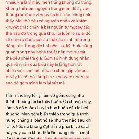
Nhiều khi là vì màu men trắng không đủ trắng. 
Không thể ném nguyên trạng món đồ ấy vào 
thùng rác được vì nguy cơ bị cô lao công nhìn 
thấy. Mọi thứ đều có nguyên nhân và khiếm 
khuyết chắc chắn là bắt nguồn tự một sự cẩu 
thả nào đó trong quá khứ. Tôi luôn lo sợ ai đó 
sẽ nhìn ra được sự cẩu thả của mình từ trong 
đống rác. Trong địa hạt gốm sứ, kỹ thuật cũng 
quan trọng như nghệ thuật nên mọi sự cẩu 
thả đều phải trả giá. Gốm sứ hình dung nhân 
quả và nhân quả kiểu này lẹ làng hơn rất 
nhiều việc chờ một đứa cà chớn gặp vận xui. 
Vì vậy tôi rất hài lòng tìm ra nguyên nhân tại 
sao đồ gốm mình làm lại sứt mẻ.
Thỉnh thoảng tôi lại làm vỡ gốm, cũng như 
thỉnh thoảng tôi lại thấy buồn. Cả chuyện hay 
làm vỡ đồ hoặc chuyện hay buồn đều là bình 
thường. 
Men
 gốm biến thiên trong quá trình 
nung, chẳng ai biết nó sẽ như thế nào sau khi 
ra lò. Nếu nó không đạt thì nó phải bị vỡ cách 
này hay cách khác. Mỗi lần nung gốm là một 
lần chờ đợi. Chờ
 đợi là hạnh phúc còn sau đó 