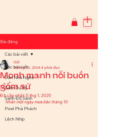
Bài đăng
Các bài viết
Gối
Các bài viết
30 thg 10, 2024
4 phút đọc
Monh manh nỗi buồn
Dân Nhà Nghề
gốm sứ
Gốm Du Ký
Đã cập nhật:
5 thg 1, 2025
Sành Đồ Sành
Nhân một ngày mưa bão tháng 10
Pixel Phá Phách
Lệch Nhịp