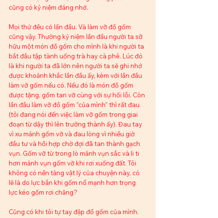
cũng có kỷ niệm đáng nhớ.
Mọi thứ đều có lấn đầu. Và làm vỡ đồ gốm 
cũng vậy. Thường kỷ niệm lần đầu người ta sỡ 
hữu một món đồ gốm cho mình là khi người ta 
bắt đầu tập tành uống trà hay cà phê. Lúc đó 
là khi người ta đã lớn nên người ta sẽ ghi nhớ 
được khoảnh khắc lần đầu ấy, kèm với lần đầu 
làm vỡ gốm nếu có. Nếu đó là món đồ gốm 
được tặng, gốm tan vỡ cùng với sự hối lỗi. Còn 
lần đầu làm vỡ đồ gốm "của mình" thì rất đau 
(tôi đang nói đến việc làm vỡ gốm trong giai 
đoạn từ dậy thì lên trưởng thành ấy). Đau tay 
vì xu mảnh gốm vỡ và đau lòng vì nhiều giờ 
đầu tư và hồi hợp chờ đợi đã tan thành gạch 
vụn. Gốm vỡ từ trong lò mảnh vụn sắc và li ti 
hơn mảnh vụn gốm vỡ khi rơi xuống đất. Tôi 
không có nền tảng vật lý của chuyện này, có 
lẽ là do lực bắn khi gốm nổ mạnh hơn trọng 
lực kéo gốm rơi chăng?
Cũng có khi tôi tự tay đập đồ gốm của mình. 