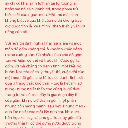
ấy chỉ có khai sinh từ hiện tại tới tương lai 
ngày mà nó sẽ bị đánh rơi, trong phạm trù 
hiểu biết của người mua. Một thứ mà mình 
không biết về quá khứ của nó thì không bao 
giờ được tính là "của mình", theo triết lý vẩn vơ 
riêng của tôi. 
Với nữa tôi định nghĩa khái niệm làm vỡ một 
món đồ gốm không chỉ là khoảnh khắc đánh 
rơi nó xuống sàn. Có nhiều cách cho đồ gốm 
tan vỡ. Gốm có thể vỡ trước khi được gọi là 
gốm, vỡ mà chẳng có danh tính, một kiểu vỡ 
buồn. Nói một cách lý thuyết thì, cuộc đời của 
một món đồ gốm cho tới lúc có danh-tính trải 
qua 3 trạng thái: khô thân - tức là hết ẩm, sơ 
nung - nung nhiệt thấp cho cứng lại để tiện 
trang trí, và cứ xem đây là giai đoạn dậy thì 
của gốm, khi nó trở thành gốm một phần 
nhưng còn mong manh; sau hết là nung men - 
qua lửa nhiệt cao một lần nữa sau khi quét 
hỗn hợp kim loại và phụ gia, lúc này gốm đã 
trưởng thành, có thể đựng nước được trong 