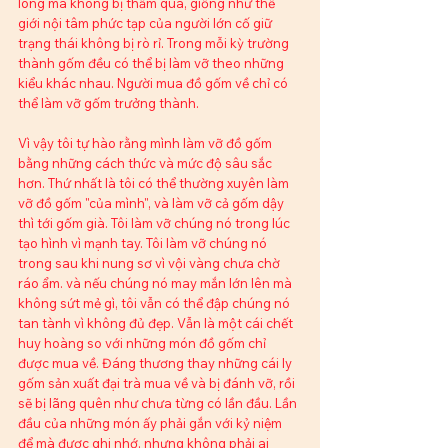
lòng mà không bị thấm qua, giống như thế 
giới nội tâm phức tạp của người lớn cố giữ 
trạng thái không bị rò rỉ. Trong mỗi kỳ trường 
thành gốm đều có thể bị làm vỡ theo những 
kiểu khác nhau. Người mua đồ gốm về chỉ có 
thể làm vỡ gốm trưởng thành. 
Vì vậy tôi tự hào rằng mình làm vỡ đồ gốm 
bằng những cách thức và mức độ sâu sắc 
hơn. Thứ nhất là tôi có thể thường xuyên làm 
vỡ đồ gốm "của mình", và làm vỡ cả gốm dậy 
thì tới gốm già. Tôi làm vỡ chúng nó trong lúc 
tạo hình vì mạnh tay. Tôi làm vỡ chúng nó 
trong sau khi nung sơ vì vội vàng chưa chờ 
ráo ẩm. và nếu chúng nó may mắn lớn lên mà 
không sứt mẻ gì, tôi vẫn có thể đập chúng nó 
tan tành vì không đủ đẹp. Vẫn là một cái chết 
huy hoàng so với những món đồ gốm chỉ 
được mua về. Đáng thương thay những cái ly 
gốm sản xuất đại trà mua về và bị đánh vỡ, rồi 
sẽ bị lãng quên như chưa từng có lần đầu. Lần 
đầu của những món ấy phải gắn với kỷ niệm 
để mà được ghi nhớ, nhưng không phải ai 