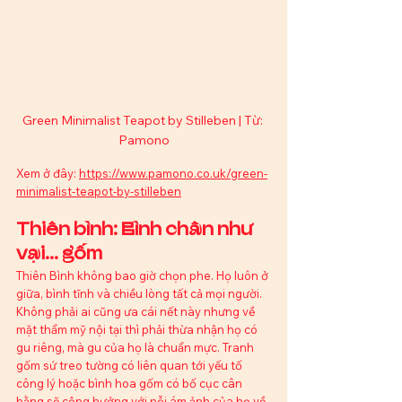
Green Minimalist Teapot by Stilleben | Từ: 
Pamono
Xem ở đây: 
https://www.pamono.co.uk/green-
minimalist-teapot-by-stilleben
Thiên bình: Bình chân như 
vại... gốm
Thiên Bình không bao giờ chọn phe. Họ luôn ở 
giữa, bình tĩnh và chiều lòng tất cả mọi người. 
Không phải ai cũng ưa cái nết này nhưng về 
mặt thẩm mỹ nội tại thì phải thừa nhận họ có 
gu riêng, mà gu của họ là chuẩn mực. Tranh 
gốm sứ treo tường có liên quan tới yếu tố 
công lý hoặc bình hoa gốm có bố cục cân 
bằng sẽ cộng hưởng với nỗi ám ảnh của họ về 