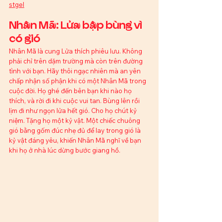
stgel
Nhân Mã: Lửa bập bùng vì 
có gió
Nhân Mã là cung Lửa thích phiêu lưu. Không 
phải chỉ trên dặm trường mà còn trên đường 
tình với bạn. Hãy thôi ngạc nhiên mà an yên 
chấp nhận số phận khi có một Nhân Mã trong 
cuộc đời. Họ ghé đến bên bạn khi nào họ 
thích, và rời đi khi cuộc vui tan. Bùng lên rồi 
lịm đi như ngọn lửa hết gió. Cho họ chút kỷ 
niệm. Tặng họ một kỷ vật. Một chiếc chuông 
gió bằng gốm đúc nhẹ đủ để lay trong gió là 
kỷ vật đáng yêu, khiến Nhân Mã nghĩ về bạn 
khi họ ở nhà lúc dừng bước giang hồ.