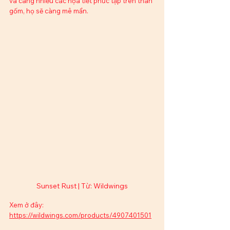
và càng nhiều các họa tiết phức tạp trên thân 
gốm, họ sẽ càng mê mẩn.
Sunset Rust | Từ: Wildwings
Xem ở đây: 
https://wildwings.com/products/4907401501