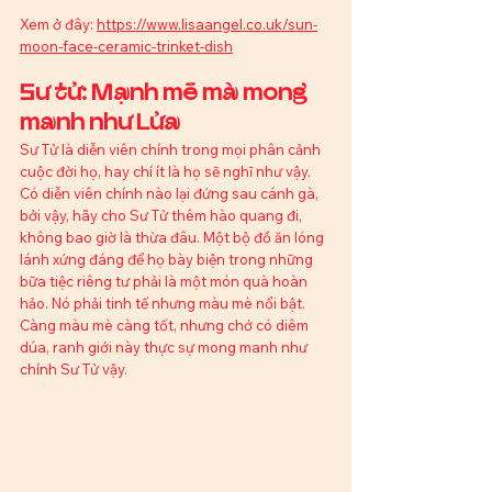
Xem ở đây: 
https://www.lisaangel.co.uk/sun-
moon-face-ceramic-trinket-dish
Sư tử: Mạnh mẽ mà mong 
manh như Lửa
Sư Tử là diễn viên chính trong mọi phân cảnh 
cuộc đời họ, hay chí ít là họ sẽ nghĩ như vậy. 
Có diễn viên chính nào lại đứng sau cánh gà, 
bởi vậy, hãy cho Sư Tử thêm hào quang đi, 
không bao giờ là thừa đâu. Một bộ đồ ăn lóng 
lánh xứng đáng để họ bày biện trong những 
bữa tiệc riêng tư phải là một món quà hoàn 
hảo. Nó phải tinh tế nhưng màu mè nổi bật. 
Càng màu mè càng tốt, nhưng chớ có diêm 
dúa, ranh giới này thực sự mong manh như 
chính Sư Tử vậy.