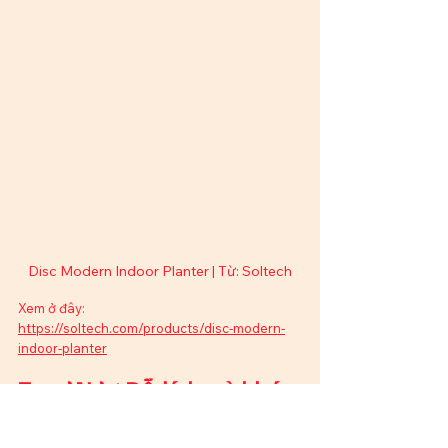
Disc Modern Indoor Planter | Từ: Soltech
Xem ở đây: 
https://soltech.com/products/disc-modern-
indoor-planter
Song Ngư: Dễ tính mà khó 
chiều
Song Ngư là trung bình cộng của tất cả các 