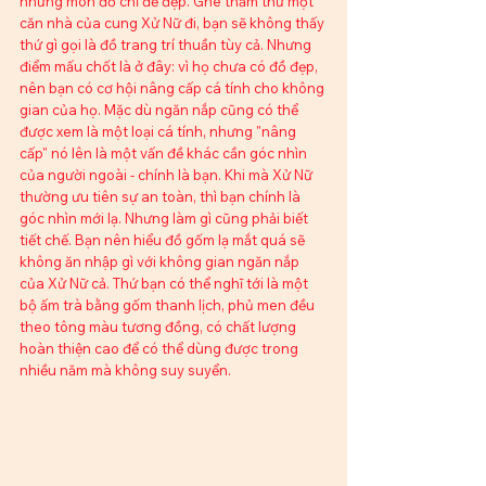
những món đồ chỉ để đẹp. Ghé thăm thừ một 
căn nhà của cung Xử Nữ đi, bạn sẽ không thấy 
thứ gì gọi là đồ trang trí thuần tùy cả. Nhưng 
điểm mấu chốt là ở đây: vì họ chưa có đồ đẹp, 
nên bạn có cơ hội nâng cấp cá tính cho không 
gian của họ. Mặc dù ngăn nắp cũng có thể 
được xem là một loại cá tính, nhưng "nâng 
cấp" nó lên là một vấn đề khác cần góc nhìn 
của người ngoài - chính là bạn. Khi mà Xử Nữ 
thường ưu tiên sự an toàn, thì bạn chính là 
góc nhìn mới lạ. Nhưng làm gì cũng phải biết 
tiết chế. Bạn nên hiểu đồ gốm lạ mắt quá sẽ 
không ăn nhập gì với không gian ngăn nắp 
của Xử Nữ cả. Thứ bạn có thể nghĩ tới là một 
bộ ấm trà bằng gốm thanh lịch, phủ men đều 
theo tông màu tương đồng, có chất lượng 
hoàn thiện cao để có thể dùng được trong 
nhiều năm mà không suy suyển. 