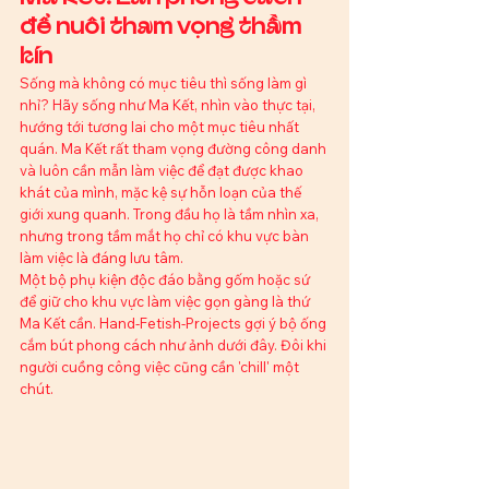
để nuôi tham vọng thầm 
kín
Sống mà không có mục tiêu thì sống làm gì 
nhỉ? Hãy sống như Ma Kết, nhìn vào thực tại, 
hướng tới tương lai cho một mục tiêu nhất 
quán. Ma Kết rất tham vọng đường công danh 
và luôn cần mẫn làm việc để đạt được khao 
khát của mình, mặc kệ sự hỗn loạn của thế 
giới xung quanh. Trong đầu họ là tầm nhìn xa, 
nhưng trong tầm mắt họ chỉ có khu vực bàn 
làm việc là đáng lưu tâm. 
Một bộ phụ kiện độc đáo bằng gốm hoặc sứ 
để giữ cho khu vực làm việc gọn gàng là thứ 
Ma Kết cần. Hand-Fetish-Projects gợi ý bộ ống 
cắm bút phong cách như ảnh dưới đây. Đôi khi 
người cuồng công việc cũng cần 'chill' một 
chút.