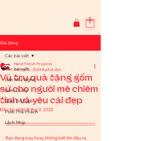
Bài đăng
Các bài viết
Hand Fetish Projects
Các bài viết
14 thg 10, 2024
8 phút đọc
Vũ trụ quà tặng gốm
Dân Nhà Nghề
sứ cho người mê chiêm
Gốm Du Ký
tinh và yêu cái đẹp
Sành Đồ Sành
Đã cập nhật:
8 thg 3, 2025
Pixel Phá Phách
Lệch Nhịp
Bạn đang loay hoay không biết tìm đâu ra 