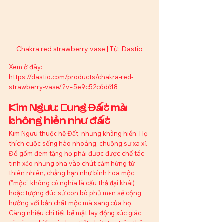
Chakra red strawberry vase | Từ: Dastio
Xem ở đây: 
https://dastio.com/products/chakra-red-
strawberry-vase/?v=5e9c52c6d618
Kim Ngưu: Cung Đất mà 
không hiền như đất
Kim Ngưu thuộc hệ Đất, nhưng không hiền. Họ 
thích cuộc sống hào nhoáng, chuộng sự xa xỉ. 
Đồ gốm đem tặng họ phải được được chế tác 
tinh xảo nhưng pha vào chút cảm hứng từ 
thiên nhiên, chẳng hạn như bình hoa mộc 
("mộc" không có nghĩa là cẩu thả đại khái) 
hoặc tượng đúc sứ con bò phủ men sẽ cộng 
hưởng với bản chất mộc mà sang của họ. 
Càng nhiều chi tiết bề mặt lay động xúc giác 