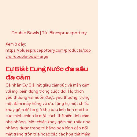
Double Bowls | Từ: Bluesprucepottery
Xem ở đây: 
https://bluesprucepottery.com/products/cop
y-of-double-bowl-large
Cự Giải: Cung Nước đa sầu 
đa cảm
Cá nhân Cự Giải rất giàu cảm xúc và mẫn cảm 
với mọi biến động trong cuộc đời. Họ thích 
yêu thương và muốn được yêu thương, trong 
một đám mây hồng vô ưu. Tặng họ một chiếc 
khay gốm để họ giữ kho báu linh tinh nhỏ bé 
của mình chính là một cách thể hiện tình cảm 
nhẹ nhàng.  Một chiếc khay gốm màu sắc nhẹ 
nhàng, được trang trí bằng họa hình đắp nổi 
mặt trăng tròn trịa hoặc các các họa tiết mềm 