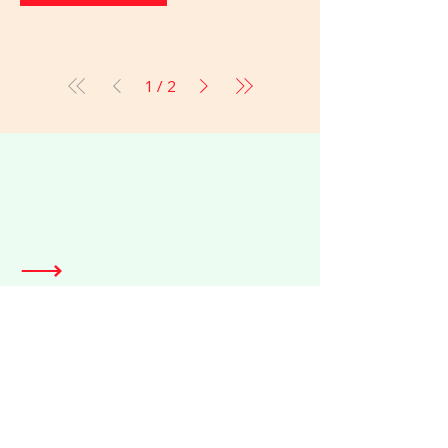
1
/
2
⟶
the practice
We bypass the traditional
gallery system and the
fast-retail machine alike.
This is how our objects
reach your reality.