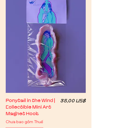
Giá
Ponytail in the Wind |
35,00 US$
Collectible Mini Art
Magnet Hook
Chưa bao gồm Thuế