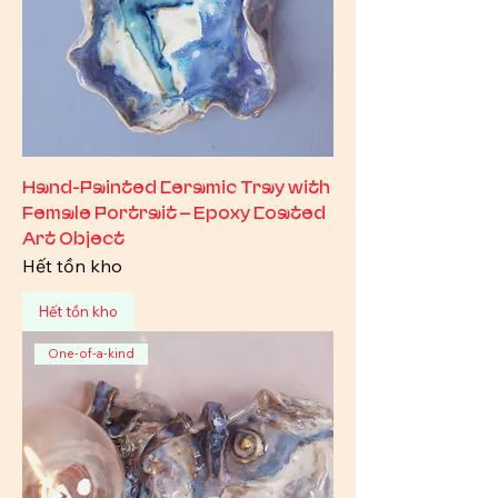
Hand-Painted Ceramic Tray with
Female Portrait – Epoxy Coated
Art Object
Hết tồn kho
Hết tồn kho
One-of-a-kind