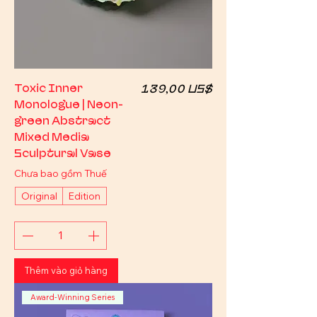
Giá
Toxic Inner
139,00 US$
Monologue | Neon-
green Abstract
Mixed Media
Sculptural Vase
Chưa bao gồm Thuế
Original
Edition
Thêm vào giỏ hàng
Award-Winning Series