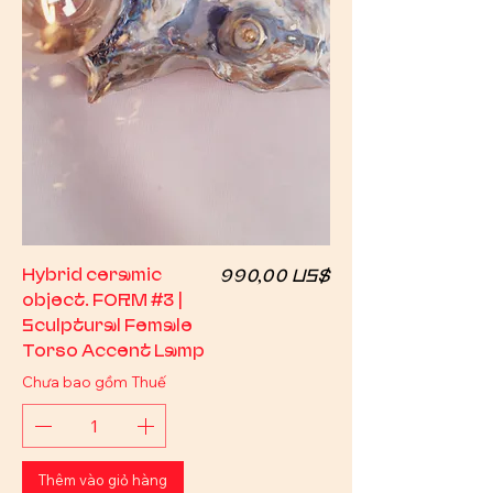
Giá
Hybrid ceramic
990,00 US$
object. FORM #3 |
Sculptural Female
Torso Accent Lamp
Chưa bao gồm Thuế
Thêm vào giỏ hàng