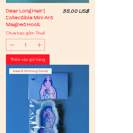
Giá
Dear Long Hair |
35,00 US$
Collectible Mini Art
Magnet Hook
Chưa bao gồm Thuế
Thêm vào giỏ hàng
Award-Winning Series