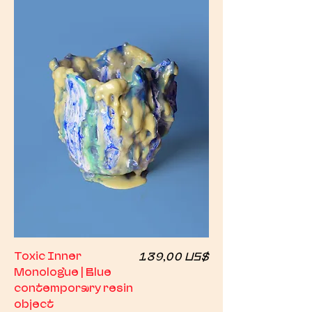
Giá
Toxic Inner
139,00 US$
Monologue | Blue
contemporary resin
object