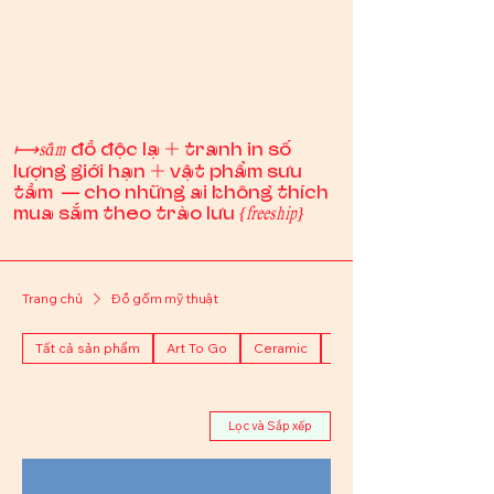
đồ độc lạ 🞡 tranh in số
⟼sắm
lượng giới hạn 🞡 vật phẩm sưu
tầm — cho những ai không thích
mua sắm theo trào lưu
{freeship}
Trang chủ
Đồ gốm mỹ thuật
Tất cả sản phẩm
Art To Go
Ceramic
Đèn gốm nghệ thuật.
Lọc và Sắp xếp