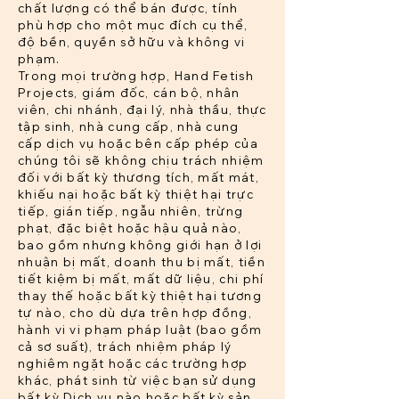
chất lượng có thể bán được, tính
phù hợp cho một mục đích cụ thể,
độ bền, quyền sở hữu và không vi
phạm.
Trong mọi trường hợp, Hand Fetish
Projects, giám đốc, cán bộ, nhân
viên, chi nhánh, đại lý, nhà thầu, thực
tập sinh, nhà cung cấp, nhà cung
cấp dịch vụ hoặc bên cấp phép của
chúng tôi sẽ không chịu trách nhiệm
đối với bất kỳ thương tích, mất mát,
khiếu nại hoặc bất kỳ thiệt hại trực
tiếp, gián tiếp, ngẫu nhiên, trừng
phạt, đặc biệt hoặc hậu quả nào,
bao gồm nhưng không giới hạn ở lợi
nhuận bị mất, doanh thu bị mất, tiền
tiết kiệm bị mất, mất dữ liệu, chi phí
thay thế hoặc bất kỳ thiệt hại tương
tự nào, cho dù dựa trên hợp đồng,
hành vi vi phạm pháp luật (bao gồm
cả sơ suất), trách nhiệm pháp lý
nghiêm ngặt hoặc các trường hợp
khác, phát sinh từ việc bạn sử dụng
bất kỳ Dịch vụ nào hoặc bất kỳ sản