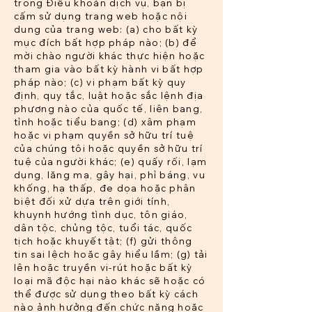
trong Điều khoản dịch vụ, bạn bị
cấm sử dụng trang web hoặc nội
dung của trang web: (a) cho bất kỳ
mục đích bất hợp pháp nào; (b) để
mời chào người khác thực hiện hoặc
tham gia vào bất kỳ hành vi bất hợp
pháp nào; (c) vi phạm bất kỳ quy
định, quy tắc, luật hoặc sắc lệnh địa
phương nào của quốc tế, liên bang,
tỉnh hoặc tiểu bang; (d) xâm phạm
hoặc vi phạm quyền sở hữu trí tuệ
của chúng tôi hoặc quyền sở hữu trí
tuệ của người khác; (e) quấy rối, lạm
dụng, lăng mạ, gây hại, phỉ báng, vu
khống, hạ thấp, đe dọa hoặc phân
biệt đối xử dựa trên giới tính,
khuynh hướng tình dục, tôn giáo,
dân tộc, chủng tộc, tuổi tác, quốc
tịch hoặc khuyết tật; (f) gửi thông
tin sai lệch hoặc gây hiểu lầm; (g) tải
lên hoặc truyền vi-rút hoặc bất kỳ
loại mã độc hại nào khác sẽ hoặc có
thể được sử dụng theo bất kỳ cách
nào ảnh hưởng đến chức năng hoặc