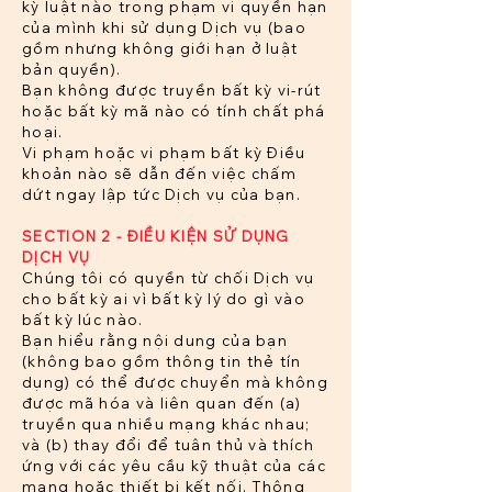
kỳ luật nào trong phạm vi quyền hạn
của mình khi sử dụng Dịch vụ (bao
gồm nhưng không giới hạn ở luật
bản quyền).
Bạn không được truyền bất kỳ vi-rút
hoặc bất kỳ mã nào có tính chất phá
hoại.
Vi phạm hoặc vi phạm bất kỳ Điều
khoản nào sẽ dẫn đến việc chấm
dứt ngay lập tức Dịch vụ của bạn.
SECTION 2 - ĐIỀU KIỆN SỬ DỤNG
DỊCH VỤ
Chúng tôi có quyền từ chối Dịch vụ
cho bất kỳ ai vì bất kỳ lý do gì vào
bất kỳ lúc nào.
Bạn hiểu rằng nội dung của bạn
(không bao gồm thông tin thẻ tín
dụng) có thể được chuyển mà không
được mã hóa và liên quan đến (a)
truyền qua nhiều mạng khác nhau;
và (b) thay đổi để tuân thủ và thích
ứng với các yêu cầu kỹ thuật của các
mạng hoặc thiết bị kết nối. Thông