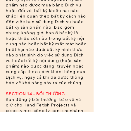
phẩm nào được mua bằng Dịch vụ
hoặc đối với bất kỳ khiếu nại nào
khác liên quan theo bất kỳ cách nào
đến việc bạn sử dụng Dịch vụ hoặc
bất kỳ sản phẩm nào, bao gồm
nhưng không giới hạn ở bất kỳ lỗi
hoặc thiếu sót nào trong bất kỳ nội
dung nào hoặc bất kỳ mất mát hoặc
thiệt hại nào dưới bất kỳ hình thức
nào phát sinh do việc sử dụng Dịch
vụ hoặc bất kỳ nội dung (hoặc sản
phẩm) nào được đăng, truyền hoặc
cung cấp theo cách khác thông qua
Dịch vụ, ngay cả khi đã được thông
báo về khả năng xảy ra của chúng.
SECTION 14 - BỒI THƯỜNG
Bạn đồng ý bồi thường, bảo vệ và
giữ cho Hand Fetish Projects và
công ty mẹ, công ty con, chi nhánh,
đối tác, cán bộ, giám đốc, đại lý, nhà
thầu, bên cấp phép, Nhà cung cấp
dịch vụ, nhà thầu phụ, nhà cung cấp,