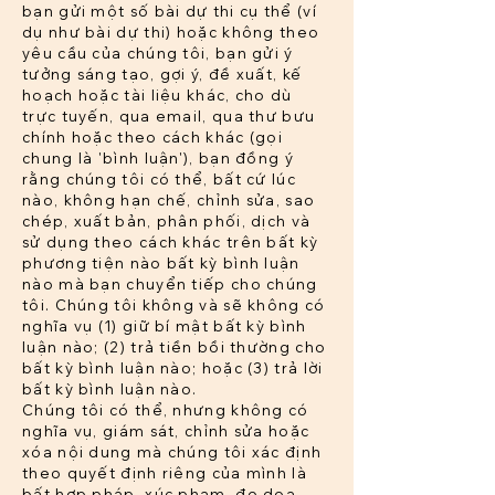
bạn gửi một số bài dự thi cụ thể (ví
dụ như bài dự thi) hoặc không theo
yêu cầu của chúng tôi, bạn gửi ý
tưởng sáng tạo, gợi ý, đề xuất, kế
hoạch hoặc tài liệu khác, cho dù
trực tuyến, qua email, qua thư bưu
chính hoặc theo cách khác (gọi
chung là 'bình luận'), bạn đồng ý
rằng chúng tôi có thể, bất cứ lúc
nào, không hạn chế, chỉnh sửa, sao
chép, xuất bản, phân phối, dịch và
sử dụng theo cách khác trên bất kỳ
phương tiện nào bất kỳ bình luận
nào mà bạn chuyển tiếp cho chúng
tôi. Chúng tôi không và sẽ không có
nghĩa vụ (1) giữ bí mật bất kỳ bình
luận nào; (2) trả tiền bồi thường cho
bất kỳ bình luận nào; hoặc (3) trả lời
bất kỳ bình luận nào.
Chúng tôi có thể, nhưng không có
nghĩa vụ, giám sát, chỉnh sửa hoặc
xóa nội dung mà chúng tôi xác định
theo quyết định riêng của mình là
bất hợp pháp, xúc phạm, đe dọa,