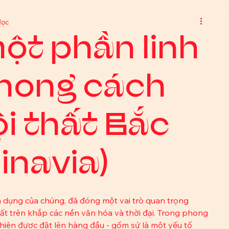
đọc
ột phần linh
hong cách
ội thất Bắc
inavia)
a dụng của chúng, đã đóng một vai trò quan trọng 
hất trên khắp các nền văn hóa và thời đại. Trong phong 
nhiên được đặt lên hàng đầu - gốm sứ là một yếu tố 