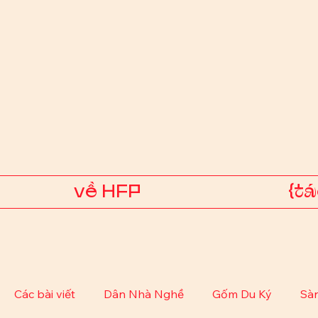
về HFP
{t
Các bài viết
Dân Nhà Nghề
Gốm Du Ký
Sà