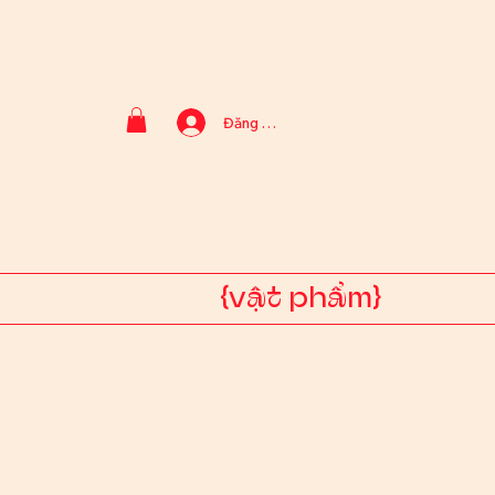
Đăng nhập
{vật phẩm}