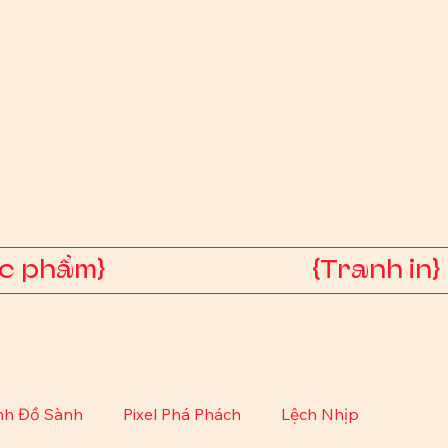
ác phẩm}
{Tranh in}
nh Đồ Sành
Pixel Phá Phách
Lệch Nhịp