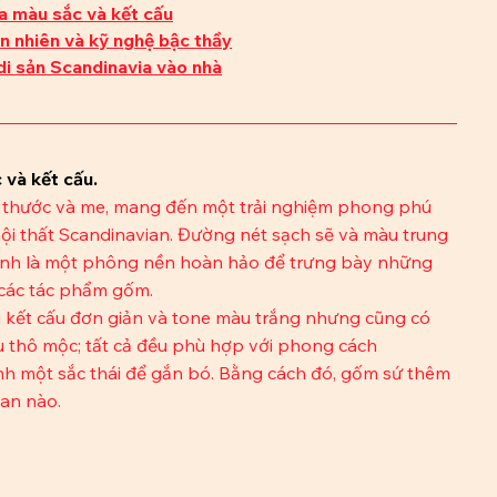
ủa màu sắc và kết cấu
n nhiên và kỹ nghệ bậc thầy
di sản Scandinavia vào nhà
 và kết cấu.
h thước và me, mang đến một trải nghiệm phong phú 
nội thất Scandinavian. Đường nét sạch sẽ và màu trung 
chính là một phông nền hoàn hảo để trưng bày những 
 các tác phẩm gốm. 
ới kết cấu đơn giản và tone màu trắng nhưng cũng có 
thô mộc; tất cả đều phù hợp với phong cách 
nh một sắc thái để gắn bó. Bằng cách đó, gốm sứ thêm 
an nào. 