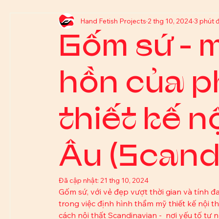
Hand Fetish Projects
2 thg 10, 2024
3 phút 
Gốm sứ - m
hồn của p
thiết kế n
Âu (Scand
Đã cập nhật:
21 thg 10, 2024
Gốm sứ, với vẻ đẹp vượt thời gian và tính đ
trong việc định hình thẩm mỹ thiết kế nội t
cách nội thất Scandinavian -  nơi yếu tố tự 