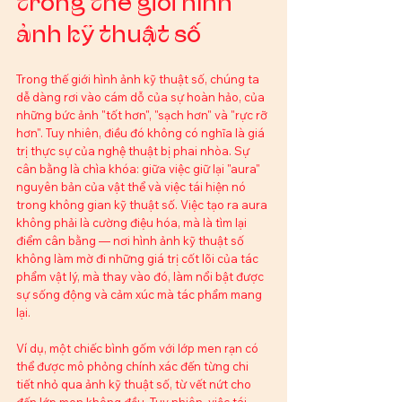
trong thế giới hình 
ảnh kỹ thuật số
Trong thế giới hình ảnh kỹ thuật số, chúng ta 
dễ dàng rơi vào cám dỗ của sự hoàn hảo, của 
những bức ảnh "tốt hơn", "sạch hơn" và "rực rỡ 
hơn". Tuy nhiên, điều đó không có nghĩa là giá 
trị thực sự của nghệ thuật bị phai nhòa. Sự 
cân bằng là chìa khóa: giữa việc giữ lại "aura" 
nguyên bản của vật thể và việc tái hiện nó 
trong không gian kỹ thuật số. Việc tạo ra aura 
không phải là cường điệu hóa, mà là tìm lại 
điểm cân bằng — nơi hình ảnh kỹ thuật số 
không làm mờ đi những giá trị cốt lõi của tác 
phẩm vật lý, mà thay vào đó, làm nổi bật được 
sự sống động và cảm xúc mà tác phẩm mang 
lại.
Ví dụ, một chiếc bình gốm với lớp men rạn có 
thể được mô phỏng chính xác đến từng chi 
tiết nhỏ qua ảnh kỹ thuật số, từ vết nứt cho 