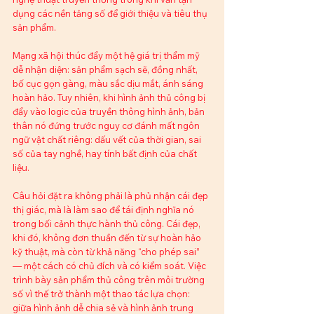
dụng các nền tảng số để giới thiệu và tiêu thụ 
sản phẩm.​
Mạng xã hội thúc đẩy một hệ giá trị thẩm mỹ 
dễ nhận diện: sản phẩm sạch sẽ, đồng nhất, 
bố cục gọn gàng, màu sắc dịu mắt, ánh sáng 
hoàn hảo. Tuy nhiên, khi hình ảnh thủ công bị 
đẩy vào logic của truyền thông hình ảnh, bản 
thân nó đứng trước nguy cơ đánh mất ngôn 
ngữ vật chất riêng: dấu vết của thời gian, sai 
số của tay nghề, hay tính bất định của chất 
liệu.​
Câu hỏi đặt ra không phải là phủ nhận cái đẹp 
thị giác, mà là làm sao để tái định nghĩa nó 
trong bối cảnh thực hành thủ công. Cái đẹp, 
khi đó, không đơn thuần đến từ sự hoàn hảo 
kỹ thuật, mà còn từ khả năng “cho phép sai” 
— một cách có chủ đích và có kiểm soát. Việc 
trình bày sản phẩm thủ công trên môi trường 
số vì thế trở thành một thao tác lựa chọn: 
giữa hình ảnh dễ chia sẻ và hình ảnh trung 