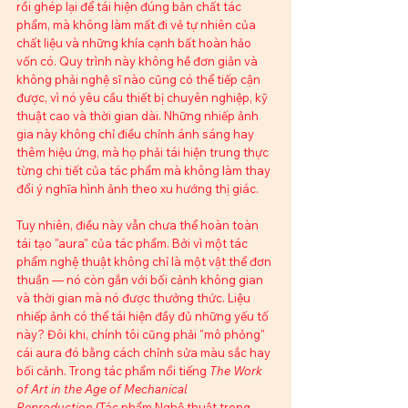
rồi ghép lại để tái hiện đúng bản chất tác 
phẩm, mà không làm mất đi vẻ tự nhiên của 
chất liệu và những khía cạnh bất hoàn hảo 
vốn có. Quy trình này không hề đơn giản và 
không phải nghệ sĩ nào cũng có thể tiếp cận 
được, vì nó yêu cầu thiết bị chuyên nghiệp, kỹ 
thuật cao và thời gian dài. Những nhiếp ảnh 
gia này không chỉ điều chỉnh ánh sáng hay 
thêm hiệu ứng, mà họ phải tái hiện trung thực 
từng chi tiết của tác phẩm mà không làm thay 
đổi ý nghĩa hình ảnh theo xu hướng thị giác.
Tuy nhiên, điều này vẫn chưa thể hoàn toàn 
tái tạo "aura" của tác phẩm. Bởi vì một tác 
phẩm nghệ thuật không chỉ là một vật thể đơn 
thuần — nó còn gắn với bối cảnh không gian 
và thời gian mà nó được thưởng thức. Liệu 
nhiếp ảnh có thể tái hiện đầy đủ những yếu tố 
này? Đôi khi, chính tôi cũng phải "mô phỏng" 
cái aura đó bằng cách chỉnh sửa màu sắc hay 
bối cảnh. Trong tác phẩm nổi tiếng 
The Work 
of Art in the Age of Mechanical 
Reproduction
 (Tác phẩm Nghệ thuật trong 