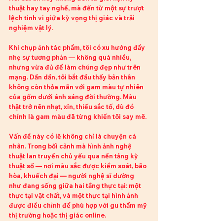
thuật hay tay nghề, mà đến từ một sự trượt 
lệch tinh vi giữa kỳ vọng thị giác và trải 
nghiệm vật lý.
Khi chụp ảnh tác phẩm, tôi có xu hướng đẩy 
nhẹ sự tương phản — không quá nhiều, 
nhưng vừa đủ để làm chúng đẹp như trên 
mạng. Dần dần, tôi bắt đầu thấy bản thân 
không còn thỏa mãn với gam màu tự nhiên 
của gốm dưới ánh sáng đời thường. Màu 
thật trở nên nhạt, xỉn, thiếu sắc tố, dù đó 
chính là gam màu đã từng khiến tôi say mê.
Vấn đề này có lẽ không chỉ là chuyện cá 
nhân. Trong bối cảnh mà hình ảnh nghệ 
thuật lan truyền chủ yếu qua nền tảng kỹ 
thuật số — nơi màu sắc được kiểm soát, bão 
hòa, khuếch đại — người nghệ sĩ dường 
như đang sống giữa hai tầng thực tại: một 
thực tại vật chất, và một thực tại hình ảnh 
được điều chỉnh để phù hợp với gu thẩm mỹ 
thị trường hoặc thị giác online.