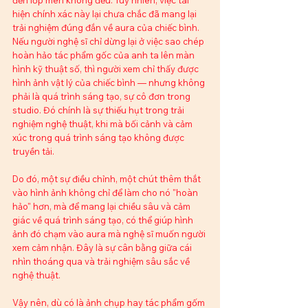
đến lớp men không đều. Tuy nhiên, việc tái 
hiện chính xác này lại chưa chắc đã mang lại 
trải nghiệm đúng đắn về aura của chiếc bình. 
Nếu người nghệ sĩ chỉ dừng lại ở việc sao chép 
hoàn hảo tác phẩm gốc của anh ta lên màn 
hình kỹ thuật số, thì người xem chỉ thấy được 
hình ảnh vật lý của chiếc bình — nhưng không 
phải là quá trình sáng tạo, sự cô đơn trong 
studio. Đó chính là sự thiếu hụt trong trải 
nghiệm nghệ thuật, khi mà bối cảnh và cảm 
xúc trong quá trình sáng tạo không được 
truyền tải.
Do đó, một sự điều chỉnh, một chút thêm thắt 
vào hình ảnh không chỉ để làm cho nó "hoàn 
hảo" hơn, mà để mang lại chiều sâu và cảm 
giác về quá trình sáng tạo, có thể giúp hình 
ảnh đó chạm vào aura mà nghệ sĩ muốn người 
xem cảm nhận. Đây là sự cân bằng giữa cái 
nhìn thoáng qua và trải nghiệm sâu sắc về 
nghệ thuật.
Vậy nên, dù có là ảnh chụp hay tác phẩm gốm 