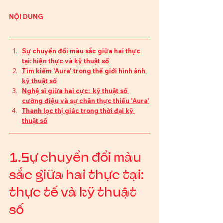
NỘI DUNG
Sự chuyển đổi màu sắc giữa hai thực 
tại: hiện thực và kỹ thuật số
Tìm kiếm 'Aura' trong thế giới hình ảnh 
kỹ thuật số
Nghệ sĩ giữa hai cực:  kỹ thuật số 
cường điệu và sự chân thực thiếu 'Aura'
Thanh lọc thị giác trong thời đại kỹ 
thuật số
1.Sự chuyển đổi màu 
sắc giữa hai thực tại: 
thực tế và kỹ thuật 
số